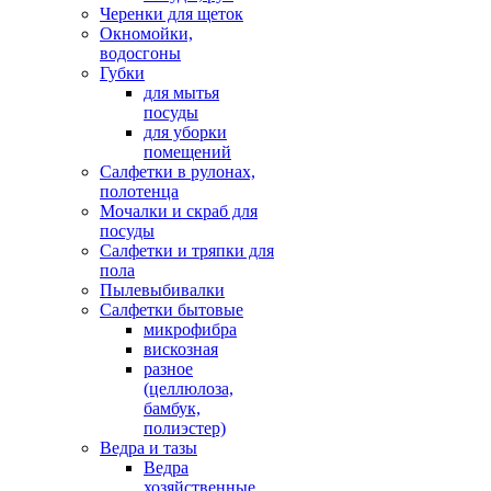
Черенки для щеток
Окномойки,
водосгоны
Губки
для мытья
посуды
для уборки
помещений
Салфетки в рулонах,
полотенца
Мочалки и скраб для
посуды
Салфетки и тряпки для
пола
Пылевыбивалки
Салфетки бытовые
микрофибра
вискозная
разное
(целлюлоза,
бамбук,
полиэстер)
Ведра и тазы
Ведра
хозяйственные