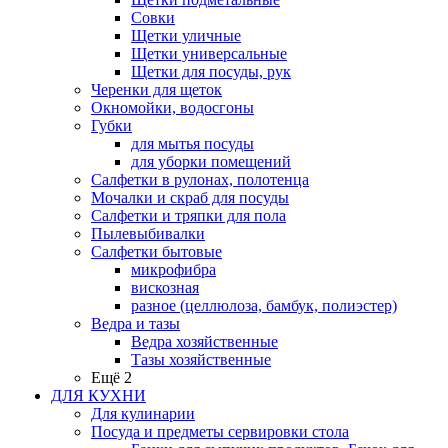
Совки
Щетки уличные
Щетки универсальные
Щетки для посуды, рук
Черенки для щеток
Окномойки, водосгоны
Губки
для мытья посуды
для уборки помещений
Салфетки в рулонах, полотенца
Мочалки и скраб для посуды
Салфетки и тряпки для пола
Пылевыбивалки
Салфетки бытовые
микрофибра
вискозная
разное (целлюлоза, бамбук, полиэстер)
Ведра и тазы
Ведра хозяйственные
Тазы хозяйственные
Ещё 2
ДЛЯ КУХНИ
Для кулинарии
Посуда и предметы сервировки стола