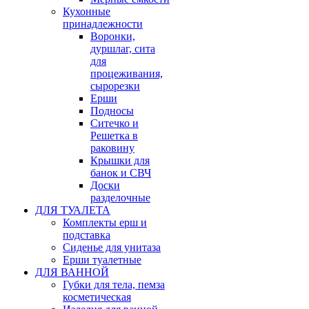
Кухонные
принадлежности
Воронки,
дуршлаг, сита
для
процеживания,
сырорезки
Ерши
Подносы
Ситечко и
Решетка в
раковину
Крышки для
банок и СВЧ
Доски
разделочные
ДЛЯ ТУАЛЕТА
Комплекты ерш и
подставка
Сиденье для унитаза
Ерши туалетные
ДЛЯ ВАННОЙ
Губки для тела, пемза
косметическая