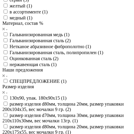
желтый (
1
)
в ассортименте (
1
)
медный (
1
)
Материал, состав %
Гальванизированная медь (
1
)
Гальванизированная сталь (
2
)
Нетканое абразивное фиброполотно (
1
)
Гальванизированная сталь, полипропилен (
1
)
Оцинкованная сталь (
2
)
нержавеющая сталь (
1
)
Наши предложения
СПЕЦПРЕДЛОЖЕНИЕ (
1
)
Размер изделия
130х90, упак. 180х90х15 (
1
)
размер изделия d80мм, толщина 20мм, размер упаковки
200х104х35, вес мочалки 9 гр. (
2
)
размер изделия d70мм, толщина 30мм, размер упаковки
210х110х30мм, вес мочалки 13гр. (
1
)
размер изделия d80мм, толщина 20мм, размер упаковки
220х175х55, вес мочалки 9 гр. (
1
)