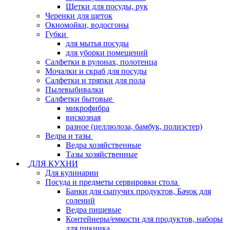
Щетки для посуды, рук
Черенки для щеток
Окномойки, водосгоны
Губки
для мытья посуды
для уборки помещений
Салфетки в рулонах, полотенца
Мочалки и скраб для посуды
Салфетки и тряпки для пола
Пылевыбивалки
Салфетки бытовые
микрофибра
вискозная
разное (целлюлоза, бамбук, полиэстер)
Ведра и тазы
Ведра хозяйственные
Тазы хозяйственные
ДЛЯ КУХНИ
Для кулинарии
Посуда и предметы сервировки стола
Банки для сыпучих продуктов, Бачок для
солений
Ведра пищевые
Контейнеры/емкости для продуктов, наборы
для пикника