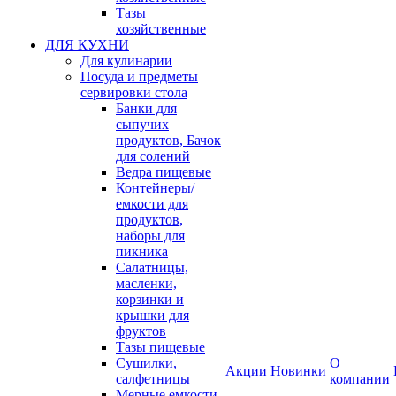
Тазы
хозяйственные
ДЛЯ КУХНИ
Для кулинарии
Посуда и предметы
сервировки стола
Банки для
сыпучих
продуктов, Бачок
для солений
Ведра пищевые
Контейнеры/
емкости для
продуктов,
наборы для
пикника
Салатницы,
масленки,
корзинки и
крышки для
фруктов
Тазы пищевые
Сушилки,
О
Акции
Новинки
салфетницы
компании
Мерные емкости