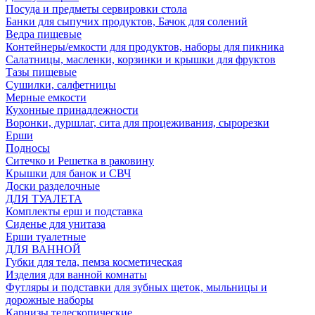
Посуда и предметы сервировки стола
Банки для сыпучих продуктов, Бачок для солений
Ведра пищевые
Контейнеры/емкости для продуктов, наборы для пикника
Салатницы, масленки, корзинки и крышки для фруктов
Тазы пищевые
Сушилки, салфетницы
Мерные емкости
Кухонные принадлежности
Воронки, дуршлаг, сита для процеживания, сырорезки
Ерши
Подносы
Ситечко и Решетка в раковину
Крышки для банок и СВЧ
Доски разделочные
ДЛЯ ТУАЛЕТА
Комплекты ерш и подставка
Сиденье для унитаза
Ерши туалетные
ДЛЯ ВАННОЙ
Губки для тела, пемза косметическая
Изделия для ванной комнаты
Футляры и подставки для зубных щеток, мыльницы и
дорожные наборы
Карнизы телескопические