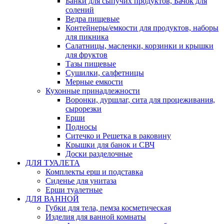
Банки для сыпучих продуктов, Бачок для
солений
Ведра пищевые
Контейнеры/емкости для продуктов, наборы
для пикника
Салатницы, масленки, корзинки и крышки
для фруктов
Тазы пищевые
Сушилки, салфетницы
Мерные емкости
Кухонные принадлежности
Воронки, дуршлаг, сита для процеживания,
сырорезки
Ерши
Подносы
Ситечко и Решетка в раковину
Крышки для банок и СВЧ
Доски разделочные
ДЛЯ ТУАЛЕТА
Комплекты ерш и подставка
Сиденье для унитаза
Ерши туалетные
ДЛЯ ВАННОЙ
Губки для тела, пемза косметическая
Изделия для ванной комнаты