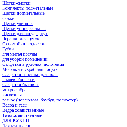
Щетки-сметки
Комплекты подметальные
Щетки подметальные
Совки
Щетки уличные
Щетки универсальные
Щетки для посуды, рук
Черенки для щеток
Окномойки, водосгоны
Губки
для мытья посуды
для уборки помещений
Салфетки в рулонах, полотенца
Мочалки и скраб для посуды
Салфетки и тряпки для пола
Пылевыбивалки
Салфетки бытовые
микрофибра
вискозная
разное (целлюлоза, бамбук, полиэстер)
Ведра и тазы
Ведра хозяйственные
Тазы хозяйственные
ДЛЯ КУХНИ
Для кулинарии