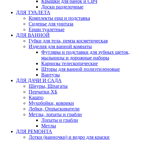
Крышки для банок и СВЧ
Доски разделочные
ДЛЯ ТУАЛЕТА
Комплекты ерш и подставка
Сиденье для унитаза
Ерши туалетные
ДЛЯ ВАННОЙ
Губки для тела, пемза косметическая
Изделия для ванной комнаты
Футляры и подставки для зубных щеток,
мыльницы и дорожные наборы
Карнизы телескопические
Шторы для ванной полиэтиленовые
Вантузы
ДЛЯ ДАЧИ И САДА
Шнуры, Шпагаты
Перчатки ХБ
Кашпо
Мухобойки, коврики
Лейки, Опрыскиватели
Метлы, лопаты и грабли
Лопаты и грабли
Метлы
ДЛЯ РЕМОНТА
Лотки (ванночки) и ведро для краски