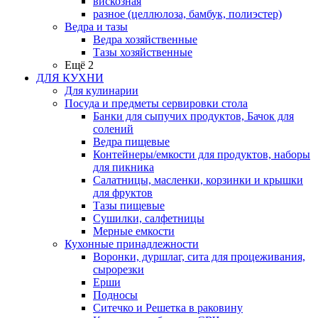
вискозная
разное (целлюлоза, бамбук, полиэстер)
Ведра и тазы
Ведра хозяйственные
Тазы хозяйственные
Ещё 2
ДЛЯ КУХНИ
Для кулинарии
Посуда и предметы сервировки стола
Банки для сыпучих продуктов, Бачок для
солений
Ведра пищевые
Контейнеры/емкости для продуктов, наборы
для пикника
Салатницы, масленки, корзинки и крышки
для фруктов
Тазы пищевые
Сушилки, салфетницы
Мерные емкости
Кухонные принадлежности
Воронки, дуршлаг, сита для процеживания,
сырорезки
Ерши
Подносы
Ситечко и Решетка в раковину