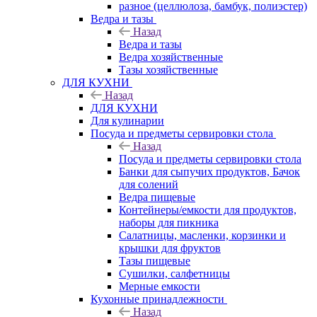
разное (целлюлоза, бамбук, полиэстер)
Ведра и тазы
Назад
Ведра и тазы
Ведра хозяйственные
Тазы хозяйственные
ДЛЯ КУХНИ
Назад
ДЛЯ КУХНИ
Для кулинарии
Посуда и предметы сервировки стола
Назад
Посуда и предметы сервировки стола
Банки для сыпучих продуктов, Бачок
для солений
Ведра пищевые
Контейнеры/емкости для продуктов,
наборы для пикника
Салатницы, масленки, корзинки и
крышки для фруктов
Тазы пищевые
Сушилки, салфетницы
Мерные емкости
Кухонные принадлежности
Назад