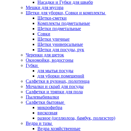
Насадки и Губки для швабр
Мешки для мусора
Щетки для уборки, Совки и комплекты
Щетки-сметки
Комплекты подметальные
Щетки подметальные
Совки
Щетки уличные
Щетки универсальные
Щетки для посуды, рук
Черенки для щеток
Окномойки, водосгоны
Губки
для мытья посуды
для уборки помещений
Салфетки в рулонах, полотенца
Мочалки и скраб для посуды
Салфетки и тряпки для пола
Пылевыбивалки
Салфетки бытовые
микрофибра
вискозная
разное (целлюлоза, бамбук, полиэстер)
Ведра и тазы
Ведра хозяйственные