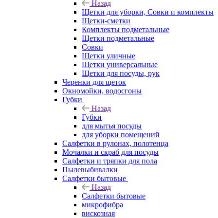
Назад
Щетки для уборки, Совки и комплекты
Щетки-сметки
Комплекты подметальные
Щетки подметальные
Совки
Щетки уличные
Щетки универсальные
Щетки для посуды, рук
Черенки для щеток
Окномойки, водосгоны
Губки
Назад
Губки
для мытья посуды
для уборки помещений
Салфетки в рулонах, полотенца
Мочалки и скраб для посуды
Салфетки и тряпки для пола
Пылевыбивалки
Салфетки бытовые
Назад
Салфетки бытовые
микрофибра
вискозная