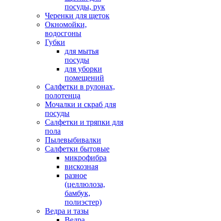
посуды, рук
Черенки для щеток
Окномойки,
водосгоны
Губки
для мытья
посуды
для уборки
помещений
Салфетки в рулонах,
полотенца
Мочалки и скраб для
посуды
Салфетки и тряпки для
пола
Пылевыбивалки
Салфетки бытовые
микрофибра
вискозная
разное
(целлюлоза,
бамбук,
полиэстер)
Ведра и тазы
Ведра