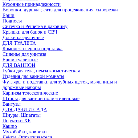
Кухонные принадлежности
Воронки, дуршлаг, сита для процеживания, сырорезки
Ерши
Подносы
Ситечко и Решетка в раковину
Крышки для банок и СВЧ
Доски разделочные
ДЛЯ ТУАЛЕТА
Комплекты ерш и подставка
Сиденье для унитаза
Ерши туалетные
ДЛЯ ВАННОЙ
Губки для тела, пемза косметическая
Изделия для ванной комнаты
Футляры и подставки для зубных щеток, мыльницы и
дорожные наборы
Карнизы телескопические
Шторы для ванной полиэтиленовые
Вантузы
ДЛЯ ДАЧИ И САДА
Шнуры, Шпагаты
Перчатки ХБ
Кашпо
Мухобойки, коврики
Лейки, Опрыскиватели