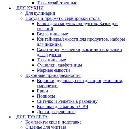
Тазы хозяйственные
ДЛЯ КУХНИ
Для кулинарии
Посуда и предметы сервировки стола
Банки для сыпучих продуктов, Бачок для
солений
Ведра пищевые
Контейнеры/емкости для продуктов, наборы
для пикника
Салатницы, масленки, корзинки и крышки
для фруктов
Тазы пищевые
Сушилки, салфетницы
Мерные емкости
Кухонные принадлежности
Воронки, дуршлаг, сита для процеживания,
сырорезки
Ерши
Подносы
Ситечко и Решетка в раковину
Крышки для банок и СВЧ
Доски разделочные
ДЛЯ ТУАЛЕТА
Комплекты ерш и подставка
Сиденье для унитаза