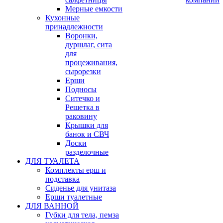
Мерные емкости
Кухонные
принадлежности
Воронки,
дуршлаг, сита
для
процеживания,
сырорезки
Ерши
Подносы
Ситечко и
Решетка в
раковину
Крышки для
банок и СВЧ
Доски
разделочные
ДЛЯ ТУАЛЕТА
Комплекты ерш и
подставка
Сиденье для унитаза
Ерши туалетные
ДЛЯ ВАННОЙ
Губки для тела, пемза