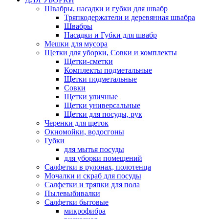
Швабры, насадки и губки для швабр
Тряпкодержатели и деревянная швабра
Швабры
Насадки и Губки для швабр
Мешки для мусора
Щетки для уборки, Совки и комплекты
Щетки-сметки
Комплекты подметальные
Щетки подметальные
Совки
Щетки уличные
Щетки универсальные
Щетки для посуды, рук
Черенки для щеток
Окномойки, водосгоны
Губки
для мытья посуды
для уборки помещений
Салфетки в рулонах, полотенца
Мочалки и скраб для посуды
Салфетки и тряпки для пола
Пылевыбивалки
Салфетки бытовые
микрофибра