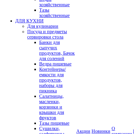
хозяйственные
Тазы
хозяйственные
ДЛЯ КУХНИ
Для кулинарии
Посуда и предметы
сервировки стола
Банки для
сыпучих
продуктов, Бачок
для солений
Ведра пищевые
Контейнеры/
емкости для
продуктов,
наборы для
пикника
Салатницы,
масленки,
корзинки и
крышки для
фруктов
Тазы пищевые
Сушилки,
О
Акции
Новинки
салфетницы
компании