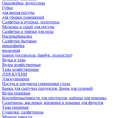
Окномойки, водосгоны
Губки
для мытья посуды
для уборки помещений
Салфетки в рулонах, полотенца
Мочалки и скраб для посуды
Салфетки и тряпки для пола
Пылевыбивалки
Салфетки бытовые
микрофибра
вискозная
разное (целлюлоза, бамбук, полиэстер)
Ведра и тазы
Ведра хозяйственные
Тазы хозяйственные
ДЛЯ КУХНИ
Для кулинарии
Посуда и предметы сервировки стола
Банки для сыпучих продуктов, Бачок для солений
Ведра пищевые
Контейнеры/емкости для продуктов, наборы для пикника
Салатницы, масленки, корзинки и крышки для фруктов
Тазы пищевые
Сушилки, салфетницы
Мерные емкости