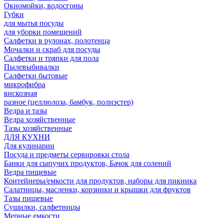
Окномойки, водосгоны
Губки
для мытья посуды
для уборки помещений
Салфетки в рулонах, полотенца
Мочалки и скраб для посуды
Салфетки и тряпки для пола
Пылевыбивалки
Салфетки бытовые
микрофибра
вискозная
разное (целлюлоза, бамбук, полиэстер)
Ведра и тазы
Ведра хозяйственные
Тазы хозяйственные
ДЛЯ КУХНИ
Для кулинарии
Посуда и предметы сервировки стола
Банки для сыпучих продуктов, Бачок для солений
Ведра пищевые
Контейнеры/емкости для продуктов, наборы для пикника
Салатницы, масленки, корзинки и крышки для фруктов
Тазы пищевые
Сушилки, салфетницы
Мерные емкости