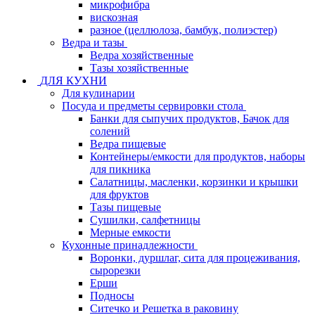
микрофибра
вискозная
разное (целлюлоза, бамбук, полиэстер)
Ведра и тазы
Ведра хозяйственные
Тазы хозяйственные
ДЛЯ КУХНИ
Для кулинарии
Посуда и предметы сервировки стола
Банки для сыпучих продуктов, Бачок для
солений
Ведра пищевые
Контейнеры/емкости для продуктов, наборы
для пикника
Салатницы, масленки, корзинки и крышки
для фруктов
Тазы пищевые
Сушилки, салфетницы
Мерные емкости
Кухонные принадлежности
Воронки, дуршлаг, сита для процеживания,
сырорезки
Ерши
Подносы
Ситечко и Решетка в раковину