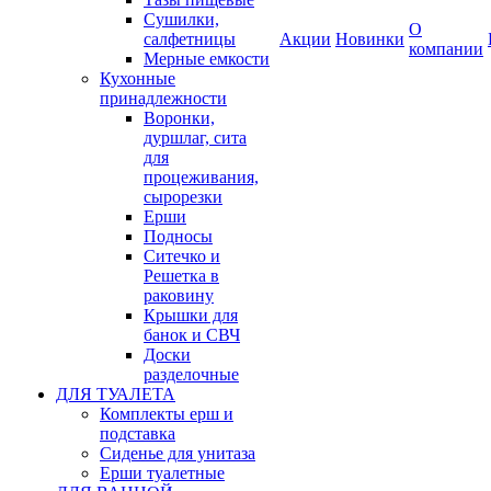
Сушилки,
О
салфетницы
Акции
Новинки
компании
Мерные емкости
Кухонные
принадлежности
Воронки,
дуршлаг, сита
для
процеживания,
сырорезки
Ерши
Подносы
Ситечко и
Решетка в
раковину
Крышки для
банок и СВЧ
Доски
разделочные
ДЛЯ ТУАЛЕТА
Комплекты ерш и
подставка
Сиденье для унитаза
Ерши туалетные