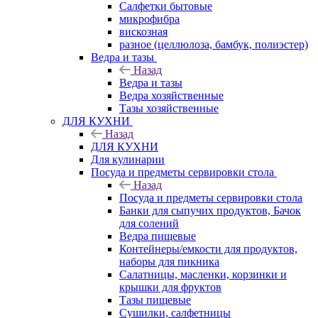
Салфетки бытовые
микрофибра
вискозная
разное (целлюлоза, бамбук, полиэстер)
Ведра и тазы
Назад
Ведра и тазы
Ведра хозяйственные
Тазы хозяйственные
ДЛЯ КУХНИ
Назад
ДЛЯ КУХНИ
Для кулинарии
Посуда и предметы сервировки стола
Назад
Посуда и предметы сервировки стола
Банки для сыпучих продуктов, Бачок
для солений
Ведра пищевые
Контейнеры/емкости для продуктов,
наборы для пикника
Салатницы, масленки, корзинки и
крышки для фруктов
Тазы пищевые
Сушилки, салфетницы