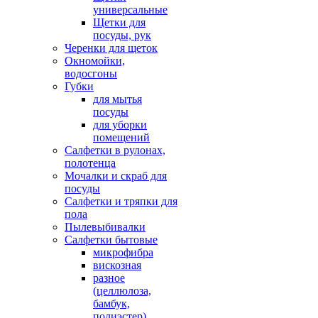
универсальные
Щетки для
посуды, рук
Черенки для щеток
Окномойки,
водосгоны
Губки
для мытья
посуды
для уборки
помещений
Салфетки в рулонах,
полотенца
Мочалки и скраб для
посуды
Салфетки и тряпки для
пола
Пылевыбивалки
Салфетки бытовые
микрофибра
вискозная
разное
(целлюлоза,
бамбук,
полиэстер)