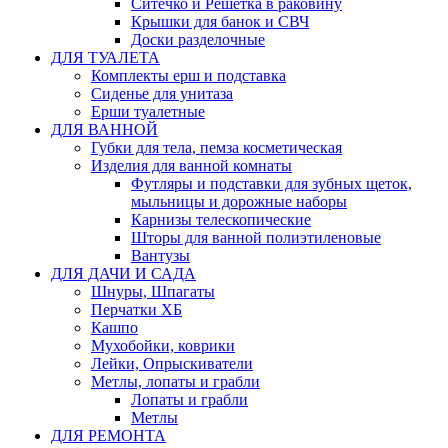
Ситечко и Решетка в раковину
Крышки для банок и СВЧ
Доски разделочные
ДЛЯ ТУАЛЕТА
Комплекты ерш и подставка
Сиденье для унитаза
Ерши туалетные
ДЛЯ ВАННОЙ
Губки для тела, пемза косметическая
Изделия для ванной комнаты
Футляры и подставки для зубных щеток,
мыльницы и дорожные наборы
Карнизы телескопические
Шторы для ванной полиэтиленовые
Вантузы
ДЛЯ ДАЧИ И САДА
Шнуры, Шпагаты
Перчатки ХБ
Кашпо
Мухобойки, коврики
Лейки, Опрыскиватели
Метлы, лопаты и грабли
Лопаты и грабли
Метлы
ДЛЯ РЕМОНТА