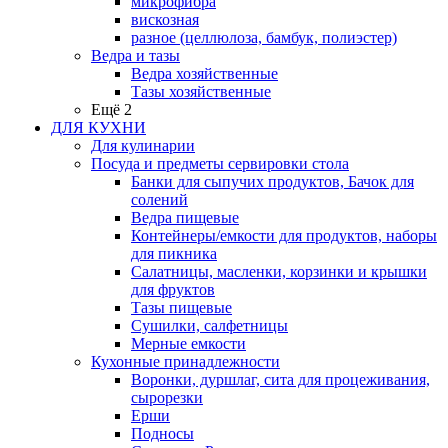
микрофибра
вискозная
разное (целлюлоза, бамбук, полиэстер)
Ведра и тазы
Ведра хозяйственные
Тазы хозяйственные
Ещё 2
ДЛЯ КУХНИ
Для кулинарии
Посуда и предметы сервировки стола
Банки для сыпучих продуктов, Бачок для
солений
Ведра пищевые
Контейнеры/емкости для продуктов, наборы
для пикника
Салатницы, масленки, корзинки и крышки
для фруктов
Тазы пищевые
Сушилки, салфетницы
Мерные емкости
Кухонные принадлежности
Воронки, дуршлаг, сита для процеживания,
сырорезки
Ерши
Подносы