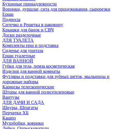
Кухонные принадлежности
Воронки, дуршлаг, сита для процеживания, сырорезки
Ерши
Подносы
Ситечко и Решетка в раковину
Крышки для банок и СВЧ
Доски разделочные
ДЛЯ ТУАЛЕТА
Комплекты ерш и подставка
Сиденье для унитаза
Ерши туалетные
ДЛЯ ВАННОЙ
Губки для тела, пемза косметическая
Изделия для ванной комнаты
Футляры и подставки для зубных щеток, мыльницы и
дорожные наборы
Карнизы телескопические
Шторы для ванной полиэтиленовые
Вантузы
ДЛЯ ДАЧИ И САДА
Шнуры, Шпагаты
Перчатки ХБ
Кашпо
Мухобойки, коврики
Лейки, Опрыскиватели