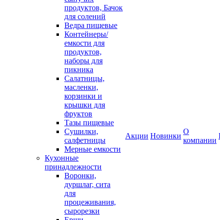
продуктов, Бачок
для солений
Ведра пищевые
Контейнеры/
емкости для
продуктов,
наборы для
пикника
Салатницы,
масленки,
корзинки и
крышки для
фруктов
Тазы пищевые
Сушилки,
О
Акции
Новинки
салфетницы
компании
Мерные емкости
Кухонные
принадлежности
Воронки,
дуршлаг, сита
для
процеживания,
сырорезки
Ерши