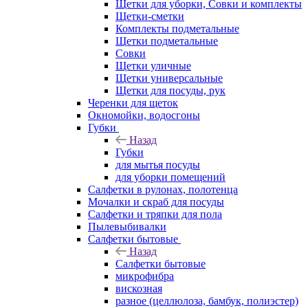
Щетки для уборки, Совки и комплекты
Щетки-сметки
Комплекты подметальные
Щетки подметальные
Совки
Щетки уличные
Щетки универсальные
Щетки для посуды, рук
Черенки для щеток
Окномойки, водосгоны
Губки
Назад
Губки
для мытья посуды
для уборки помещений
Салфетки в рулонах, полотенца
Мочалки и скраб для посуды
Салфетки и тряпки для пола
Пылевыбивалки
Салфетки бытовые
Назад
Салфетки бытовые
микрофибра
вискозная
разное (целлюлоза, бамбук, полиэстер)