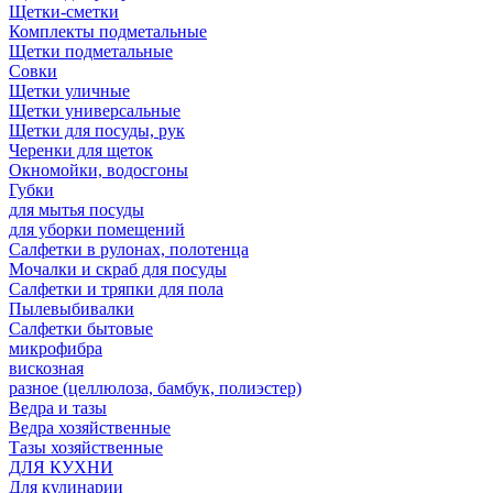
Щетки-сметки
Комплекты подметальные
Щетки подметальные
Совки
Щетки уличные
Щетки универсальные
Щетки для посуды, рук
Черенки для щеток
Окномойки, водосгоны
Губки
для мытья посуды
для уборки помещений
Салфетки в рулонах, полотенца
Мочалки и скраб для посуды
Салфетки и тряпки для пола
Пылевыбивалки
Салфетки бытовые
микрофибра
вискозная
разное (целлюлоза, бамбук, полиэстер)
Ведра и тазы
Ведра хозяйственные
Тазы хозяйственные
ДЛЯ КУХНИ
Для кулинарии