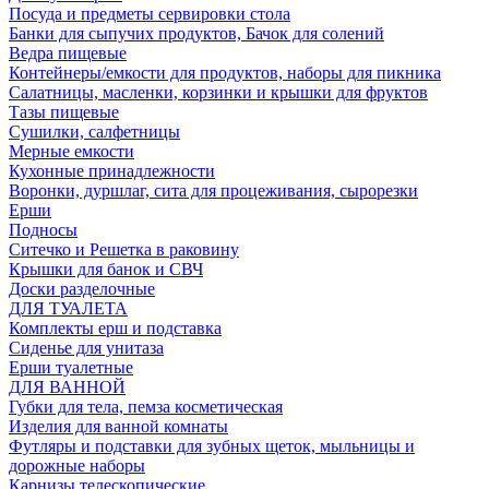
Посуда и предметы сервировки стола
Банки для сыпучих продуктов, Бачок для солений
Ведра пищевые
Контейнеры/емкости для продуктов, наборы для пикника
Салатницы, масленки, корзинки и крышки для фруктов
Тазы пищевые
Сушилки, салфетницы
Мерные емкости
Кухонные принадлежности
Воронки, дуршлаг, сита для процеживания, сырорезки
Ерши
Подносы
Ситечко и Решетка в раковину
Крышки для банок и СВЧ
Доски разделочные
ДЛЯ ТУАЛЕТА
Комплекты ерш и подставка
Сиденье для унитаза
Ерши туалетные
ДЛЯ ВАННОЙ
Губки для тела, пемза косметическая
Изделия для ванной комнаты
Футляры и подставки для зубных щеток, мыльницы и
дорожные наборы
Карнизы телескопические