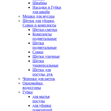
Швабры
Насадки и Губки
для швабр
Мешки для мусора
Щетки для уборки,
Совки и комплекты
Щетки-сметки
Комплекты
подметальные
Щетки
подметальные
Совки
Щетки уличные
Щетки
универсальные
Щетки для
посуды, рук
Черенки для щеток
Окномойки,
водосгоны
Губки
для мытья
посуды
для уборки
помещений