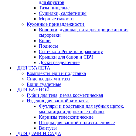
для фруктов
Тазы пищевые
Сушилки, салфетницы
Мерные емкости
Кухонные принадлежности
Воронки, дуршлаг, сита для процеживания,
сырорезки
Ерши
Подносы
Ситечко и Решетка в раковину
Крышки для банок и СВЧ
Доски разделочные
ДЛЯ ТУАЛЕТА
Комплекты ерш и подставка
Сиденье для унитаза
Ерши туалетные
ДЛЯ ВАННОЙ
Губки для тела, пемза косметическая
Изделия для ванной комнаты
Футляры и подставки для зубных щеток,
мыльницы и дорожные наборы
Карнизы телескопические
Шторы для ванной полиэтиленовые
Вантузы
ДЛЯ ДАЧИ И САДА