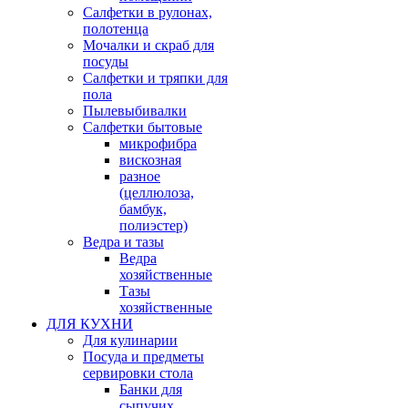
Салфетки в рулонах,
полотенца
Мочалки и скраб для
посуды
Салфетки и тряпки для
пола
Пылевыбивалки
Салфетки бытовые
микрофибра
вискозная
разное
(целлюлоза,
бамбук,
полиэстер)
Ведра и тазы
Ведра
хозяйственные
Тазы
хозяйственные
ДЛЯ КУХНИ
Для кулинарии
Посуда и предметы
сервировки стола
Банки для
сыпучих