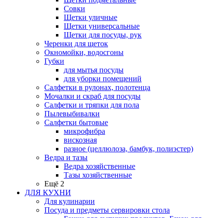
Совки
Щетки уличные
Щетки универсальные
Щетки для посуды, рук
Черенки для щеток
Окномойки, водосгоны
Губки
для мытья посуды
для уборки помещений
Салфетки в рулонах, полотенца
Мочалки и скраб для посуды
Салфетки и тряпки для пола
Пылевыбивалки
Салфетки бытовые
микрофибра
вискозная
разное (целлюлоза, бамбук, полиэстер)
Ведра и тазы
Ведра хозяйственные
Тазы хозяйственные
Ещё 2
ДЛЯ КУХНИ
Для кулинарии
Посуда и предметы сервировки стола