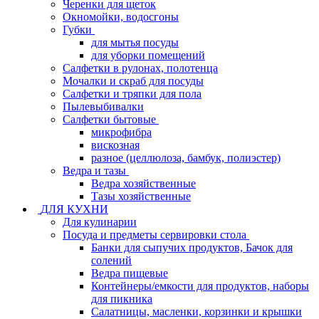
Черенки для щеток
Окномойки, водосгоны
Губки
для мытья посуды
для уборки помещений
Салфетки в рулонах, полотенца
Мочалки и скраб для посуды
Салфетки и тряпки для пола
Пылевыбивалки
Салфетки бытовые
микрофибра
вискозная
разное (целлюлоза, бамбук, полиэстер)
Ведра и тазы
Ведра хозяйственные
Тазы хозяйственные
ДЛЯ КУХНИ
Для кулинарии
Посуда и предметы сервировки стола
Банки для сыпучих продуктов, Бачок для
солений
Ведра пищевые
Контейнеры/емкости для продуктов, наборы
для пикника
Салатницы, масленки, корзинки и крышки