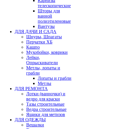
Карнизы
телескопические
Шторы для
ванной
полиэтиленовые
Вантузы
ДЛЯ ДАЧИ И САДА
Шнуры, Шпагаты
Перчатки ХБ
Кашпо
Мухобойки, коврики
Лейки,
Опрыскиватели
Метлы, лопаты и
грабли
Лопаты и грабли
Метлы
ДЛЯ РЕМОНТА
Лотки (ванночки) и
ведро для краски
Тазы строительные
Ведра строительные
Ящики для метизов
ДЛЯ ОДЕЖДЫ
Вешалки