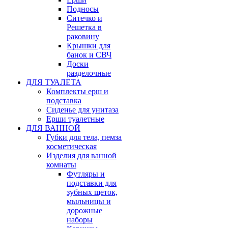
Подносы
Ситечко и
Решетка в
раковину
Крышки для
банок и СВЧ
Доски
разделочные
ДЛЯ ТУАЛЕТА
Комплекты ерш и
подставка
Сиденье для унитаза
Ерши туалетные
ДЛЯ ВАННОЙ
Губки для тела, пемза
косметическая
Изделия для ванной
комнаты
Футляры и
подставки для
зубных щеток,
мыльницы и
дорожные
наборы