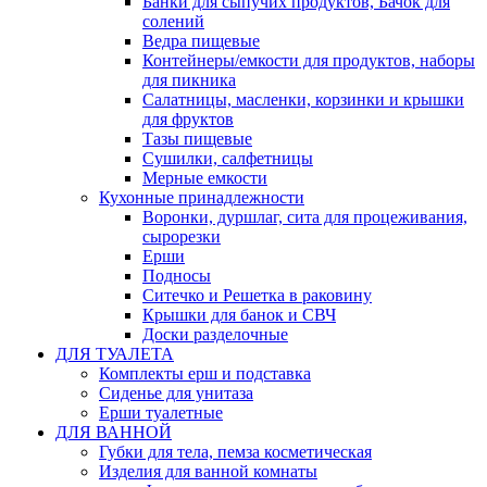
Банки для сыпучих продуктов, Бачок для
солений
Ведра пищевые
Контейнеры/емкости для продуктов, наборы
для пикника
Салатницы, масленки, корзинки и крышки
для фруктов
Тазы пищевые
Сушилки, салфетницы
Мерные емкости
Кухонные принадлежности
Воронки, дуршлаг, сита для процеживания,
сырорезки
Ерши
Подносы
Ситечко и Решетка в раковину
Крышки для банок и СВЧ
Доски разделочные
ДЛЯ ТУАЛЕТА
Комплекты ерш и подставка
Сиденье для унитаза
Ерши туалетные
ДЛЯ ВАННОЙ
Губки для тела, пемза косметическая
Изделия для ванной комнаты