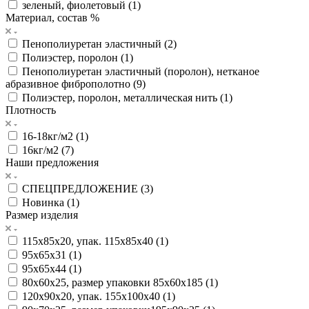
зеленый, фиолетовый (
1
)
Материал, состав %
Пенополиуретан эластичный (
2
)
Полиэстер, поролон (
1
)
Пенополиуретан эластичный (поролон), нетканое
абразивное фиброполотно (
9
)
Полиэстер, поролон, металлическая нить (
1
)
Плотность
16-18кг/м2 (
1
)
16кг/м2 (
7
)
Наши предложения
СПЕЦПРЕДЛОЖЕНИЕ (
3
)
Новинка (
1
)
Размер изделия
115х85х20, упак. 115х85х40 (
1
)
95х65х31 (
1
)
95х65х44 (
1
)
80х60х25, размер упаковки 85х60х185 (
1
)
120х90х20, упак. 155х100х40 (
1
)