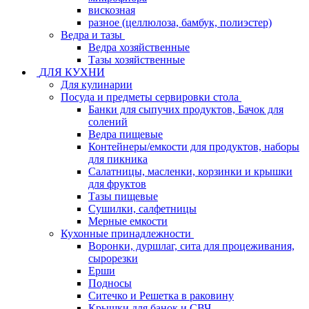
вискозная
разное (целлюлоза, бамбук, полиэстер)
Ведра и тазы
Ведра хозяйственные
Тазы хозяйственные
ДЛЯ КУХНИ
Для кулинарии
Посуда и предметы сервировки стола
Банки для сыпучих продуктов, Бачок для
солений
Ведра пищевые
Контейнеры/емкости для продуктов, наборы
для пикника
Салатницы, масленки, корзинки и крышки
для фруктов
Тазы пищевые
Сушилки, салфетницы
Мерные емкости
Кухонные принадлежности
Воронки, дуршлаг, сита для процеживания,
сырорезки
Ерши
Подносы
Ситечко и Решетка в раковину
Крышки для банок и СВЧ