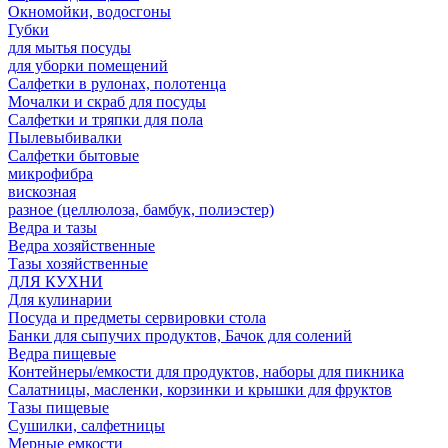
Окномойки, водосгоны
Губки
для мытья посуды
для уборки помещений
Салфетки в рулонах, полотенца
Мочалки и скраб для посуды
Салфетки и тряпки для пола
Пылевыбивалки
Салфетки бытовые
микрофибра
вискозная
разное (целлюлоза, бамбук, полиэстер)
Ведра и тазы
Ведра хозяйственные
Тазы хозяйственные
ДЛЯ КУХНИ
Для кулинарии
Посуда и предметы сервировки стола
Банки для сыпучих продуктов, Бачок для солений
Ведра пищевые
Контейнеры/емкости для продуктов, наборы для пикника
Салатницы, масленки, корзинки и крышки для фруктов
Тазы пищевые
Сушилки, салфетницы
Мерные емкости