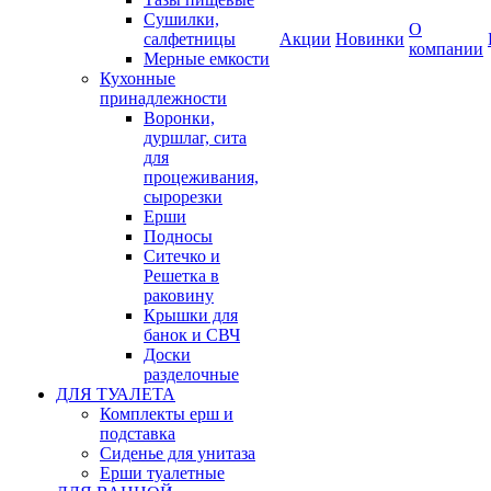
Сушилки,
О
салфетницы
Акции
Новинки
компании
Мерные емкости
Кухонные
принадлежности
Воронки,
дуршлаг, сита
для
процеживания,
сырорезки
Ерши
Подносы
Ситечко и
Решетка в
раковину
Крышки для
банок и СВЧ
Доски
разделочные
ДЛЯ ТУАЛЕТА
Комплекты ерш и
подставка
Сиденье для унитаза
Ерши туалетные