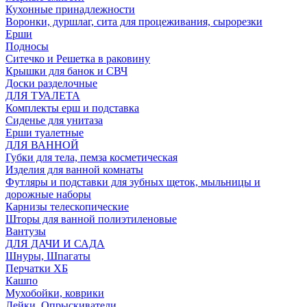
Кухонные принадлежности
Воронки, дуршлаг, сита для процеживания, сырорезки
Ерши
Подносы
Ситечко и Решетка в раковину
Крышки для банок и СВЧ
Доски разделочные
ДЛЯ ТУАЛЕТА
Комплекты ерш и подставка
Сиденье для унитаза
Ерши туалетные
ДЛЯ ВАННОЙ
Губки для тела, пемза косметическая
Изделия для ванной комнаты
Футляры и подставки для зубных щеток, мыльницы и
дорожные наборы
Карнизы телескопические
Шторы для ванной полиэтиленовые
Вантузы
ДЛЯ ДАЧИ И САДА
Шнуры, Шпагаты
Перчатки ХБ
Кашпо
Мухобойки, коврики
Лейки, Опрыскиватели