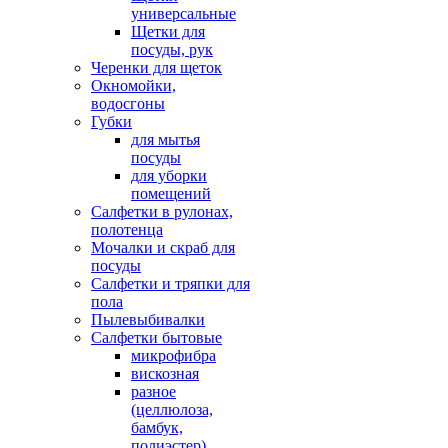
универсальные
Щетки для
посуды, рук
Черенки для щеток
Окномойки,
водосгоны
Губки
для мытья
посуды
для уборки
помещений
Салфетки в рулонах,
полотенца
Мочалки и скраб для
посуды
Салфетки и тряпки для
пола
Пылевыбивалки
Салфетки бытовые
микрофибра
вискозная
разное
(целлюлоза,
бамбук,
полиэстер)