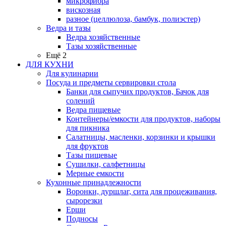
микрофибра
вискозная
разное (целлюлоза, бамбук, полиэстер)
Ведра и тазы
Ведра хозяйственные
Тазы хозяйственные
Ещё 2
ДЛЯ КУХНИ
Для кулинарии
Посуда и предметы сервировки стола
Банки для сыпучих продуктов, Бачок для
солений
Ведра пищевые
Контейнеры/емкости для продуктов, наборы
для пикника
Салатницы, масленки, корзинки и крышки
для фруктов
Тазы пищевые
Сушилки, салфетницы
Мерные емкости
Кухонные принадлежности
Воронки, дуршлаг, сита для процеживания,
сырорезки
Ерши
Подносы