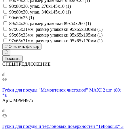
90х70x25, размер упаковки195х90х25 (
1
)
90х80х30, упак. 270х145х10 (
1
)
90х80х30, упак. 340х145х10 (
1
)
90х60х25 (
1
)
89х54х26, размер упаковки 89х54х260 (
1
)
97х65х31мм, размер упаковки 95х65х330мм (
1
)
95х65х33мм, размер упаковки 95х65х195мм (
1
)
97х65х31мм, размер упаковки 95х65х170мм (
1
)
Очистить фильтр
Показать
СПЕЦПРЕДЛОЖЕНИЕ
Губки для посуды "Мамонтенок чистолюб" MAXI 2 шт. (80)
*в
Арт.: MPM4975
Губки для посуды и тефлоновых поверхностей "Teflonolux" 3