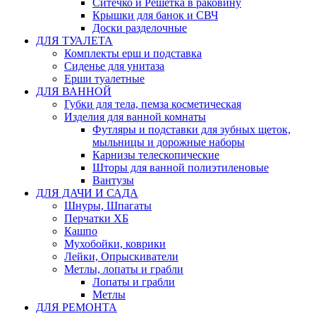
Ситечко и Решетка в раковину
Крышки для банок и СВЧ
Доски разделочные
ДЛЯ ТУАЛЕТА
Комплекты ерш и подставка
Сиденье для унитаза
Ерши туалетные
ДЛЯ ВАННОЙ
Губки для тела, пемза косметическая
Изделия для ванной комнаты
Футляры и подставки для зубных щеток,
мыльницы и дорожные наборы
Карнизы телескопические
Шторы для ванной полиэтиленовые
Вантузы
ДЛЯ ДАЧИ И САДА
Шнуры, Шпагаты
Перчатки ХБ
Кашпо
Мухобойки, коврики
Лейки, Опрыскиватели
Метлы, лопаты и грабли
Лопаты и грабли
Метлы
ДЛЯ РЕМОНТА