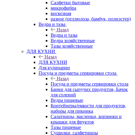
Салфетки бытовые
микрофибра
вискозная
разное (целлюлоза, бамбук, полиэстер)
Ведра и тазы
Назад
Ведра и тазы
Ведра хозяйственные
Тазы хозяйственные
ДЛЯ КУХНИ
Назад
ДЛЯ КУХНИ
Для кулинарии
Посуда и предметы сервировки стола
Назад
Посуда и предметы сервировки стола
Банки для сыпучих продуктов, Бачок
для солений
Ведра пищевые
Контейнеры/емкости для продуктов,
наборы для пикника
Салатницы, масленки, корзинки и
крышки для фруктов
Тазы пищевые
Сушилки, салфетницы