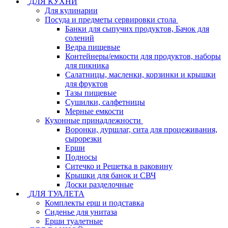
ДЛЯ КУХНИ
Для кулинарии
Посуда и предметы сервировки стола
Банки для сыпучих продуктов, Бачок для
солений
Ведра пищевые
Контейнеры/емкости для продуктов, наборы
для пикника
Салатницы, масленки, корзинки и крышки
для фруктов
Тазы пищевые
Сушилки, салфетницы
Мерные емкости
Кухонные принадлежности
Воронки, дуршлаг, сита для процеживания,
сырорезки
Ерши
Подносы
Ситечко и Решетка в раковину
Крышки для банок и СВЧ
Доски разделочные
ДЛЯ ТУАЛЕТА
Комплекты ерш и подставка
Сиденье для унитаза
Ерши туалетные