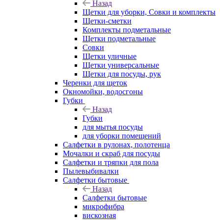
Назад
Щетки для уборки, Совки и комплекты
Щетки-сметки
Комплекты подметальные
Щетки подметальные
Совки
Щетки уличные
Щетки универсальные
Щетки для посуды, рук
Черенки для щеток
Окномойки, водосгоны
Губки
Назад
Губки
для мытья посуды
для уборки помещений
Салфетки в рулонах, полотенца
Мочалки и скраб для посуды
Салфетки и тряпки для пола
Пылевыбивалки
Салфетки бытовые
Назад
Салфетки бытовые
микрофибра
вискозная