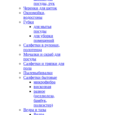
посуды, рук
Черенки для щеток
Окномойки,
водосгоны
Губки
для мытья
посуды
для уборки
помещений
Салфетки в рулонах,
полотенца
Мочалки и скраб для
посуды
Салфетки и тряпки для
пола
Пылевыбивалки
Салфетки бытовые
микрофибра
вискозная
разное
(целлюлоза,
бамбук,
полиэстер)
Ведра и тазы
Ведра