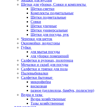
Мешки для мусора
Щетки для уборки, Совки и комплекты
Щетки-сметки
Комплекты подметальные
Щетки подметальные
Совки
Щетки уличные
Щетки универсальные
Щетки для посуды, рук
Черенки для щеток
Окномойки, водосгоны
Губки
для мытья посуды
для уборки помещений
Салфетки в рулонах, полотенца
Мочалки и скраб для посуды
Салфетки и тряпки для пола
Пылевыбивалки
Салфетки бытовые
микрофибра
вискозная
разное (целлюлоза, бамбук, полиэстер)
Ведра и тазы
Ведра хозяйственные
Тазы хозяйственные