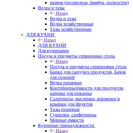
разное (целлюлоза, бамбук, полиэстер)
Ведра и тазы
Назад
Ведра и тазы
Ведра хозяйственные
Тазы хозяйственные
ДЛЯ КУХНИ
Назад
ДЛЯ КУХНИ
Для кулинарии
Посуда и предметы сервировки стола
Назад
Посуда и предметы сервировки стола
Банки для сыпучих продуктов, Бачок
для солений
Ведра пищевые
Контейнеры/емкости для продуктов,
наборы для пикника
Салатницы, масленки, корзинки и
крышки для фруктов
Тазы пищевые
Сушилки, салфетницы
Мерные емкости
Кухонные принадлежности
Назад