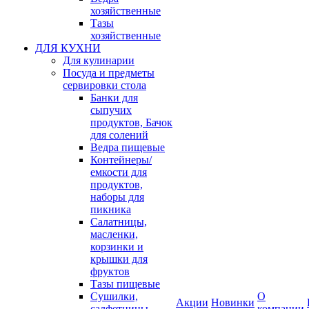
хозяйственные
Тазы
хозяйственные
ДЛЯ КУХНИ
Для кулинарии
Посуда и предметы
сервировки стола
Банки для
сыпучих
продуктов, Бачок
для солений
Ведра пищевые
Контейнеры/
емкости для
продуктов,
наборы для
пикника
Салатницы,
масленки,
корзинки и
крышки для
фруктов
Тазы пищевые
Сушилки,
О
Акции
Новинки
салфетницы
компании