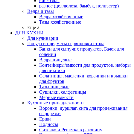
вискозная
разное (целлюлоза, бамбук, полиэстер)
Ведра и тазы
Ведра хозяйственные
Тазы хозяйственные
Ещё 2
ДЛЯ КУХНИ
Для кулинарии
Посуда и предметы сервировки стола
Банки для сыпучих продуктов, Бачок для
солений
Ведра пищевые
Контейнеры/емкости для продуктов, наборы
для пикника
Салатницы, масленки, корзинки и крышки
для фруктов
Тазы пищевые
Сушилки, салфетницы
Мерные емкости
Кухонные принадлежности
Воронки, дуршлаг, сита для процеживания,
сырорезки
Ерши
Подносы
Ситечко и Решетка в раковину