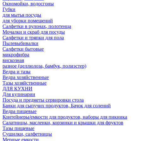
Окномойки, водосгоны
Губки
для мытья посуды
для уборки помещений
Салфетки в рулонах, полотенца
Мочалки и скраб для посуды
Салфетки и тряпки для пола
Пылевыбивалки
Салфетки бытовые
микрофибра
вискозная
разное (целлюлоза, бамбук, полиэстер)
Ведра и тазы
Ведра хозяйственные
Тазы хозяйственные
ДЛЯ КУХНИ
Для кулинарии
Посуда и предметы сервировки стола
Банки для сыпучих продуктов, Бачок для солений
Ведра пищевые
Контейнеры/емкости для продуктов, наборы для пикника
Салатницы, масленки, корзинки и крышки для фруктов
Тазы пищевые
Сушилки, салфетницы
Мерные емкости