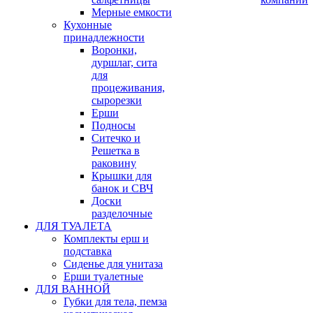
Мерные емкости
Кухонные
принадлежности
Воронки,
дуршлаг, сита
для
процеживания,
сырорезки
Ерши
Подносы
Ситечко и
Решетка в
раковину
Крышки для
банок и СВЧ
Доски
разделочные
ДЛЯ ТУАЛЕТА
Комплекты ерш и
подставка
Сиденье для унитаза
Ерши туалетные
ДЛЯ ВАННОЙ
Губки для тела, пемза