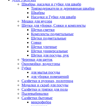
Швабры, насадки и губки для швабр
Тряпкодержатели и деревянная швабра
Швабры
Насадки и Губки для швабр
Мешки для мусора
Щетки для уборки, Совки и комплекты
Щетки-сметки
Комплекты подметальные
Щетки подметальные
Совки
Щетки уличные
Щетки универсальные
Щетки для посуды, рук
Черенки для щеток
Окномойки, водосгоны
Губки
для мытья посуды
для уборки помещений
Салфетки в рулонах, полотенца
Мочалки и скраб для посуды
Салфетки и тряпки для пола
Пылевыбивалки
Салфетки бытовые
микрофибра