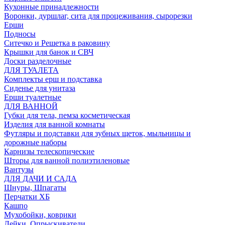
Кухонные принадлежности
Воронки, дуршлаг, сита для процеживания, сырорезки
Ерши
Подносы
Ситечко и Решетка в раковину
Крышки для банок и СВЧ
Доски разделочные
ДЛЯ ТУАЛЕТА
Комплекты ерш и подставка
Сиденье для унитаза
Ерши туалетные
ДЛЯ ВАННОЙ
Губки для тела, пемза косметическая
Изделия для ванной комнаты
Футляры и подставки для зубных щеток, мыльницы и
дорожные наборы
Карнизы телескопические
Шторы для ванной полиэтиленовые
Вантузы
ДЛЯ ДАЧИ И САДА
Шнуры, Шпагаты
Перчатки ХБ
Кашпо
Мухобойки, коврики
Лейки, Опрыскиватели