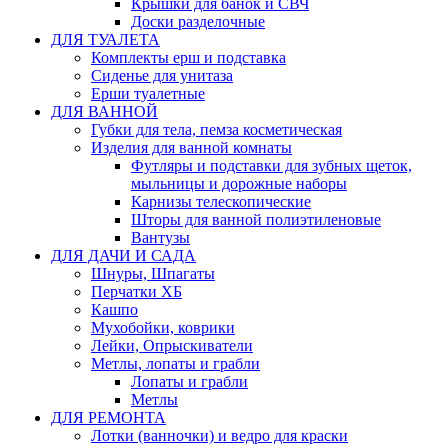
Крышки для банок и СВЧ
Доски разделочные
ДЛЯ ТУАЛЕТА
Комплекты ерш и подставка
Сиденье для унитаза
Ерши туалетные
ДЛЯ ВАННОЙ
Губки для тела, пемза косметическая
Изделия для ванной комнаты
Футляры и подставки для зубных щеток,
мыльницы и дорожные наборы
Карнизы телескопические
Шторы для ванной полиэтиленовые
Вантузы
ДЛЯ ДАЧИ И САДА
Шнуры, Шпагаты
Перчатки ХБ
Кашпо
Мухобойки, коврики
Лейки, Опрыскиватели
Метлы, лопаты и грабли
Лопаты и грабли
Метлы
ДЛЯ РЕМОНТА
Лотки (ванночки) и ведро для краски