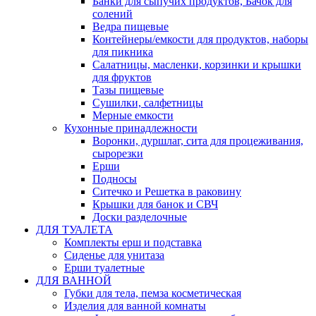
Банки для сыпучих продуктов, Бачок для
солений
Ведра пищевые
Контейнеры/емкости для продуктов, наборы
для пикника
Салатницы, масленки, корзинки и крышки
для фруктов
Тазы пищевые
Сушилки, салфетницы
Мерные емкости
Кухонные принадлежности
Воронки, дуршлаг, сита для процеживания,
сырорезки
Ерши
Подносы
Ситечко и Решетка в раковину
Крышки для банок и СВЧ
Доски разделочные
ДЛЯ ТУАЛЕТА
Комплекты ерш и подставка
Сиденье для унитаза
Ерши туалетные
ДЛЯ ВАННОЙ
Губки для тела, пемза косметическая
Изделия для ванной комнаты