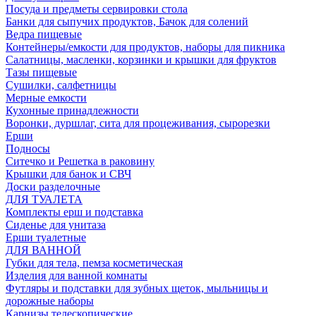
Посуда и предметы сервировки стола
Банки для сыпучих продуктов, Бачок для солений
Ведра пищевые
Контейнеры/емкости для продуктов, наборы для пикника
Салатницы, масленки, корзинки и крышки для фруктов
Тазы пищевые
Сушилки, салфетницы
Мерные емкости
Кухонные принадлежности
Воронки, дуршлаг, сита для процеживания, сырорезки
Ерши
Подносы
Ситечко и Решетка в раковину
Крышки для банок и СВЧ
Доски разделочные
ДЛЯ ТУАЛЕТА
Комплекты ерш и подставка
Сиденье для унитаза
Ерши туалетные
ДЛЯ ВАННОЙ
Губки для тела, пемза косметическая
Изделия для ванной комнаты
Футляры и подставки для зубных щеток, мыльницы и
дорожные наборы
Карнизы телескопические