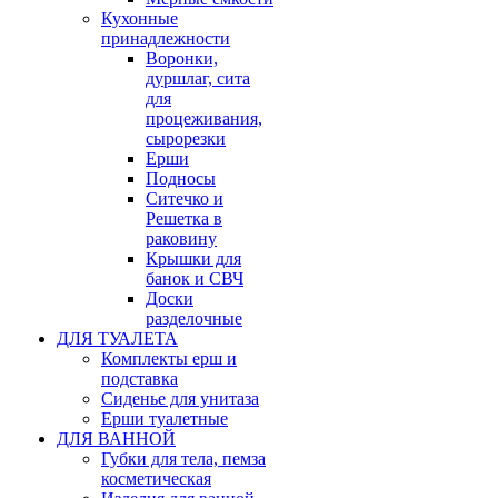
Кухонные
принадлежности
Воронки,
дуршлаг, сита
для
процеживания,
сырорезки
Ерши
Подносы
Ситечко и
Решетка в
раковину
Крышки для
банок и СВЧ
Доски
разделочные
ДЛЯ ТУАЛЕТА
Комплекты ерш и
подставка
Сиденье для унитаза
Ерши туалетные
ДЛЯ ВАННОЙ
Губки для тела, пемза
косметическая