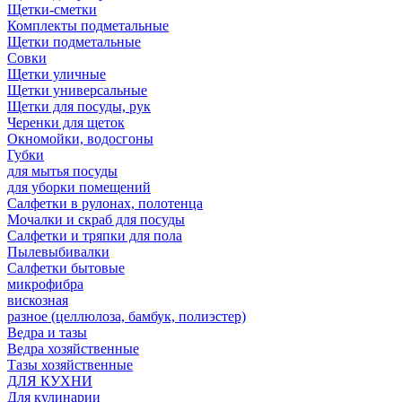
Щетки-сметки
Комплекты подметальные
Щетки подметальные
Совки
Щетки уличные
Щетки универсальные
Щетки для посуды, рук
Черенки для щеток
Окномойки, водосгоны
Губки
для мытья посуды
для уборки помещений
Салфетки в рулонах, полотенца
Мочалки и скраб для посуды
Салфетки и тряпки для пола
Пылевыбивалки
Салфетки бытовые
микрофибра
вискозная
разное (целлюлоза, бамбук, полиэстер)
Ведра и тазы
Ведра хозяйственные
Тазы хозяйственные
ДЛЯ КУХНИ
Для кулинарии