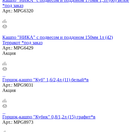
Кашпо "НИКА" с подвесом и поддоном 170мм 1,5л (60) Белое
*под заказ
Арт.: MPG6320
Кашпо "НИКА" с подвесом и поддоном 150мм 1л (42)
Терракот *под заказ
Арт.: MPG6429
Акция
Горшок-кашпо "Куб" 1,6/2,4л (11) белый*в
Арт.: MPG9031
Акция
Горшок-кашпо "Кубик" 0,8/1,2л (15) графит*в
Арт.: MPG8973