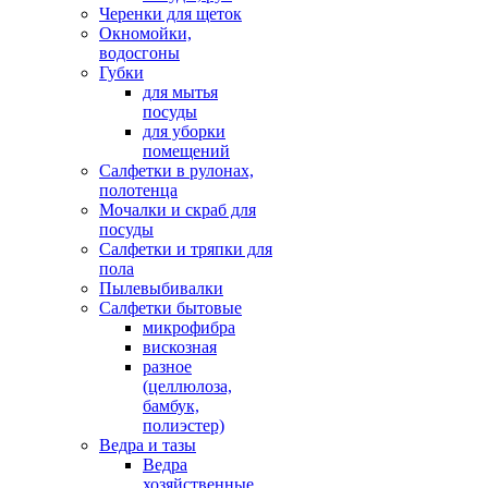
Черенки для щеток
Окномойки,
водосгоны
Губки
для мытья
посуды
для уборки
помещений
Салфетки в рулонах,
полотенца
Мочалки и скраб для
посуды
Салфетки и тряпки для
пола
Пылевыбивалки
Салфетки бытовые
микрофибра
вискозная
разное
(целлюлоза,
бамбук,
полиэстер)
Ведра и тазы
Ведра
хозяйственные