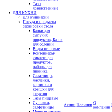
Тазы
хозяйственные
ДЛЯ КУХНИ
Для кулинарии
Посуда и предметы
сервировки стола
Банки для
сыпучих
продуктов, Бачок
для солений
Ведра пищевые
Контейнеры/
емкости для
продуктов,
наборы для
пикника
Салатницы,
масленки,
корзинки и
крышки для
фруктов
Тазы пищевые
Сушилки,
О
Акции
Новинки
салфетницы
компании
Мерные емкости