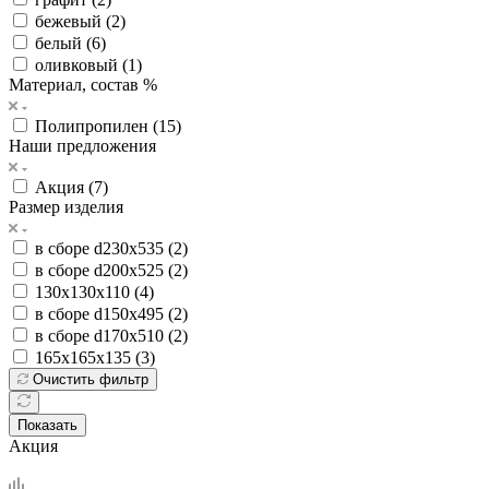
бежевый (
2
)
белый (
6
)
оливковый (
1
)
Материал, состав %
Полипропилен (
15
)
Наши предложения
Акция (
7
)
Размер изделия
в сборе d230х535 (
2
)
в сборе d200х525 (
2
)
130х130х110 (
4
)
в сборе d150х495 (
2
)
в сборе d170х510 (
2
)
165х165х135 (
3
)
Очистить фильтр
Показать
Акция