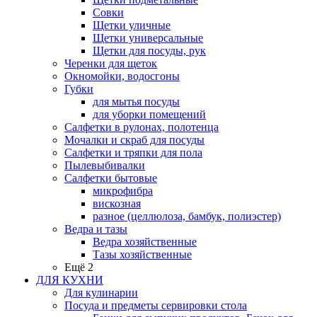
Совки
Щетки уличные
Щетки универсальные
Щетки для посуды, рук
Черенки для щеток
Окномойки, водосгоны
Губки
для мытья посуды
для уборки помещений
Салфетки в рулонах, полотенца
Мочалки и скраб для посуды
Салфетки и тряпки для пола
Пылевыбивалки
Салфетки бытовые
микрофибра
вискозная
разное (целлюлоза, бамбук, полиэстер)
Ведра и тазы
Ведра хозяйственные
Тазы хозяйственные
Ещё 2
ДЛЯ КУХНИ
Для кулинарии
Посуда и предметы сервировки стола