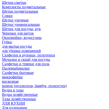
Щетки-сметки
Комплекты подметальные
Щетки подметальные
Совки
Щетки уличные
Щетки универсальные
Щетки для посуды, рук
Черенки для щеток
Окномойки, водосгоны
Губки
для мытья посуды
для уборки помещений
Салфетки в рулонах, полотенца
Мочалки и скраб для посуды
Салфетки и тряпки для пола
Пылевыбивалки
Салфетки бытовые
микрофибра
вискозная
разное (целлюлоза, бамбук, полиэстер)
Ведра и тазы
Ведра хозяйственные
Тазы хозяйственные
ДЛЯ КУХНИ
Для кулинарии