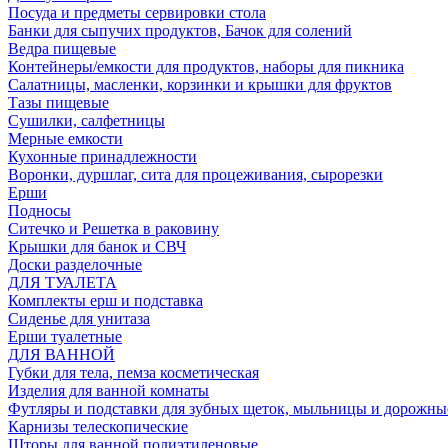
Посуда и предметы сервировки стола
Банки для сыпучих продуктов, Бачок для солений
Ведра пищевые
Контейнеры/емкости для продуктов, наборы для пикника
Салатницы, масленки, корзинки и крышки для фруктов
Тазы пищевые
Сушилки, салфетницы
Мерные емкости
Кухонные принадлежности
Воронки, дуршлаг, сита для процеживания, сырорезки
Ерши
Подносы
Ситечко и Решетка в раковину
Крышки для банок и СВЧ
Доски разделочные
ДЛЯ ТУАЛЕТА
Комплекты ерш и подставка
Сиденье для унитаза
Ерши туалетные
ДЛЯ ВАННОЙ
Губки для тела, пемза косметическая
Изделия для ванной комнаты
Футляры и подставки для зубных щеток, мыльницы и дорожны
Карнизы телескопические
Шторы для ванной полиэтиленовые